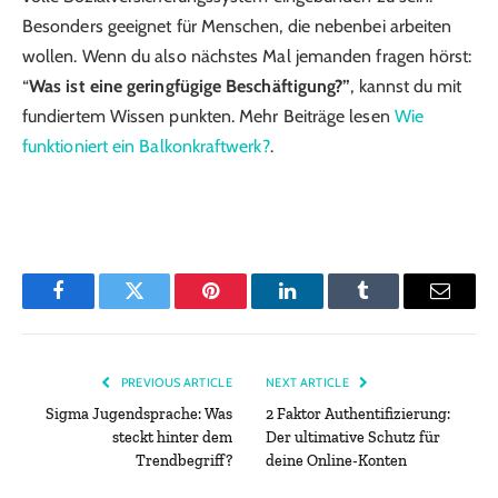
Besonders geeignet für Menschen, die nebenbei arbeiten
wollen. Wenn du also nächstes Mal jemanden fragen hörst:
“
Was ist eine geringfügige Beschäftigung?”
, kannst du mit
fundiertem Wissen punkten. Mehr Beiträge lesen
Wie
funktioniert ein Balkonkraftwerk?
.
Facebook
Twitter
Pinterest
LinkedIn
Tumblr
Email
PREVIOUS ARTICLE
NEXT ARTICLE
Sigma Jugendsprache: Was
2 Faktor Authentifizierung:
steckt hinter dem
Der ultimative Schutz für
Trendbegriff?
deine Online-Konten