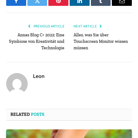
Facebook
Twitter
Pinterest
LinkedIn
Tumblr
Email
PREVIOUS ARTICLE
NEXT ARTICLE
Annas Blog C+ 2022: Eine
Alles, was Sie über
Symbiose von Kreativität und
Touchscreen Monitor wissen
Technologie
müssen
Leon
RELATED
POSTS