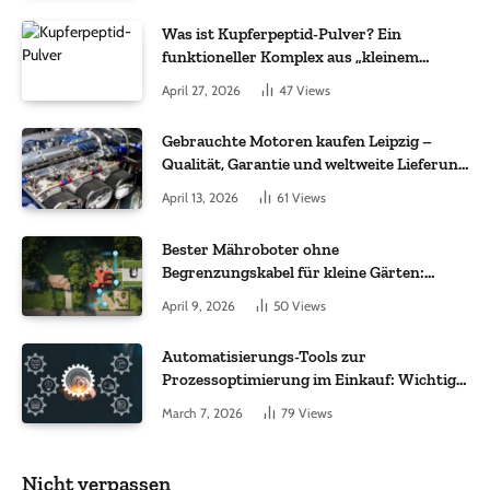
Was ist Kupferpeptid-Pulver? Ein
funktioneller Komplex aus „kleinem
Molekül + Metall“
April 27, 2026
47
Views
Gebrauchte Motoren kaufen Leipzig –
Qualität, Garantie und weltweite Lieferung
im Fokus
April 13, 2026
61
Views
Bester Mähroboter ohne
Begrenzungskabel für kleine Gärten:
Worauf es bei 200 bis 500 m² wirklich
April 9, 2026
50
Views
ankommt
Automatisierungs-Tools zur
Prozessoptimierung im Einkauf: Wichtige
Funktionen, auf die Sie achten sollten
March 7, 2026
79
Views
Nicht verpassen