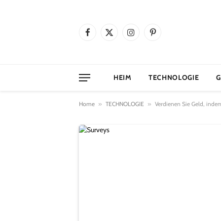
Facebook
X
Instagram
Pinterest
(Twitter)
HEIM
TECHNOLOGIE
G
Home
»
TECHNOLOGIE
»
Verdienen Sie Geld, inde