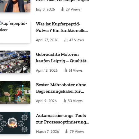
July 8, 2026
29
Views
Was ist Kupferpeptid-
Pulver? Ein funktioneller
Komplex aus „kleinem
April 27, 2026
47
Views
Molekül + Metall“
Gebrauchte Motoren
kaufen Leipzig – Qualität,
Garantie und weltweite
April 13, 2026
61
Views
Lieferung im Fokus
Bester Mähroboter ohne
Begrenzungskabel für
kleine Gärten: Worauf es
April 9, 2026
50
Views
bei 200 bis 500 m²
wirklich ankommt
Automatisierungs-Tools
zur Prozessoptimierung
im Einkauf: Wichtige
March 7, 2026
79
Views
Funktionen, auf die Sie