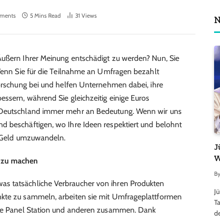
ments
5 Mins Read
31
Views
N
Äußern Ihrer Meinung entschädigt zu werden? Nun, Sie
 Wenn Sie für die Teilnahme an Umfragen bezahlt
forschung bei und helfen Unternehmen dabei, ihre
essern, während Sie gleichzeitig einige Euros
 Deutschland immer mehr an Bedeutung. Wenn wir uns
d beschäftigen, wo Ihre Ideen respektiert und belohnt
n Geld umzuwandeln.
J
W
 zu machen
B
s tatsächliche Verbraucher von ihren Produkten
J
nkte zu sammeln, arbeiten sie mit Umfrageplattformen
Ta
The Panel Station und anderen zusammen. Dank
d