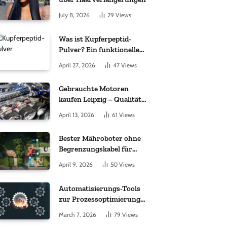
July 8, 2026
29
Views
Was ist Kupferpeptid-
Pulver? Ein funktioneller
Komplex aus „kleinem
April 27, 2026
47
Views
Molekül + Metall“
Gebrauchte Motoren
kaufen Leipzig – Qualität,
Garantie und weltweite
April 13, 2026
61
Views
Lieferung im Fokus
Bester Mähroboter ohne
Begrenzungskabel für
kleine Gärten: Worauf es
April 9, 2026
50
Views
bei 200 bis 500 m²
wirklich ankommt
Automatisierungs-Tools
zur Prozessoptimierung
im Einkauf: Wichtige
March 7, 2026
79
Views
Funktionen, auf die Sie