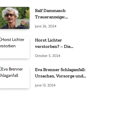
Ralf Dammasch
Traueranzeige:
Richtigstellung und
June 26, 2024
Informationen
Horst Lichter
verstorben? – Die
Wahrheit hinter den
October 5, 2024
Gerüchten
Eva Brenner Schlaganfall:
Ursachen, Vorsorge und
der richtige Umgang
June 13, 2024