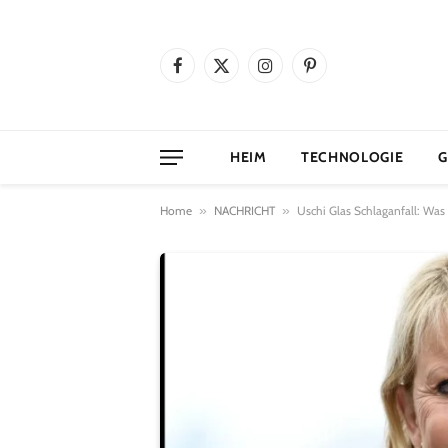
Facebook
X
Instagram
Pinterest
(Twitter)
HEIM
TECHNOLOGIE
G
Home
»
NACHRICHT
»
Uschi Glas Schlaganfall: Was