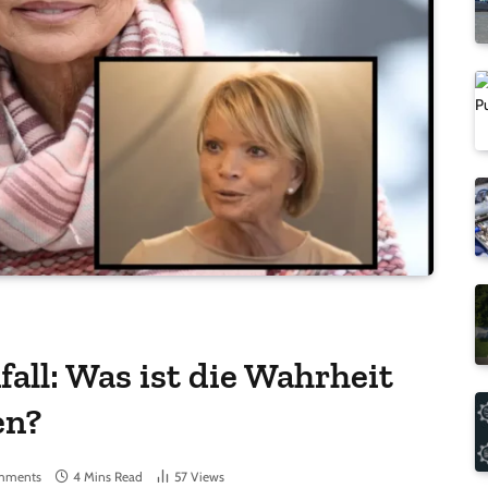
fall: Was ist die Wahrheit
en?
mments
4 Mins Read
57
Views