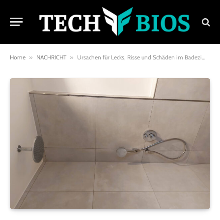
Home
»
NACHRICHT
»
Ursachen für Lecks, Risse und Schäden im Badezimmer