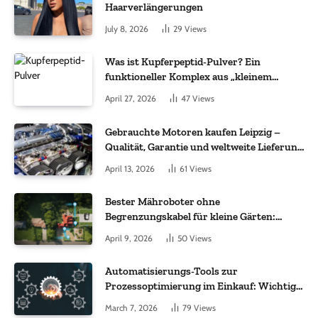
Haarverlängerungen
July 8, 2026
29
Views
Was ist Kupferpeptid-Pulver? Ein
funktioneller Komplex aus „kleinem
Molekül + Metall“
April 27, 2026
47
Views
Gebrauchte Motoren kaufen Leipzig –
Qualität, Garantie und weltweite Lieferung
im Fokus
April 13, 2026
61
Views
Bester Mähroboter ohne
Begrenzungskabel für kleine Gärten:
Worauf es bei 200 bis 500 m² wirklich
April 9, 2026
50
Views
ankommt
Automatisierungs-Tools zur
Prozessoptimierung im Einkauf: Wichtige
Funktionen, auf die Sie achten sollten
March 7, 2026
79
Views