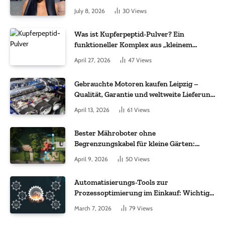
July 8, 2026
30
Views
Was ist Kupferpeptid-Pulver? Ein
funktioneller Komplex aus „kleinem
Molekül + Metall“
April 27, 2026
47
Views
Gebrauchte Motoren kaufen Leipzig –
Qualität, Garantie und weltweite Lieferung
im Fokus
April 13, 2026
61
Views
Bester Mähroboter ohne
Begrenzungskabel für kleine Gärten:
Worauf es bei 200 bis 500 m² wirklich
April 9, 2026
50
Views
ankommt
Automatisierungs-Tools zur
Prozessoptimierung im Einkauf: Wichtige
Funktionen, auf die Sie achten sollten
March 7, 2026
79
Views