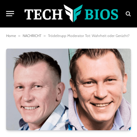
Home
»
NACHRICHT
»
Trödeltrupp Moderator Tot: Wahrheit oder Gerücht?