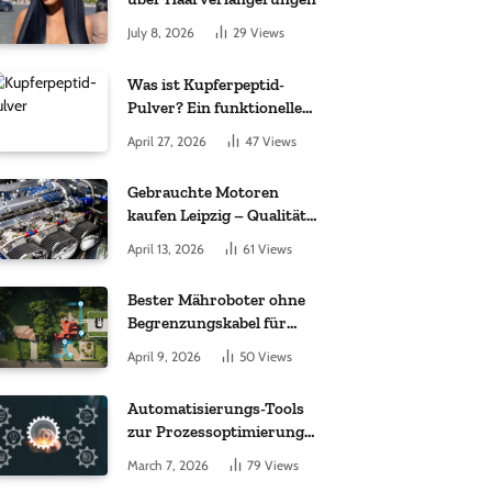
July 8, 2026
29
Views
Was ist Kupferpeptid-
Pulver? Ein funktioneller
Komplex aus „kleinem
April 27, 2026
47
Views
Molekül + Metall“
Gebrauchte Motoren
kaufen Leipzig – Qualität,
Garantie und weltweite
April 13, 2026
61
Views
Lieferung im Fokus
Bester Mähroboter ohne
Begrenzungskabel für
kleine Gärten: Worauf es
April 9, 2026
50
Views
bei 200 bis 500 m²
wirklich ankommt
Automatisierungs-Tools
zur Prozessoptimierung
im Einkauf: Wichtige
March 7, 2026
79
Views
Funktionen, auf die Sie