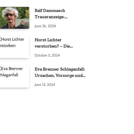
Ralf Dammasch
Traueranzeige:
Richtigstellung und
June 26, 2024
Informationen
Horst Lichter
verstorben? – Die
Wahrheit hinter den
October 5, 2024
Gerüchten
Eva Brenner Schlaganfall:
Ursachen, Vorsorge und
der richtige Umgang
June 13, 2024