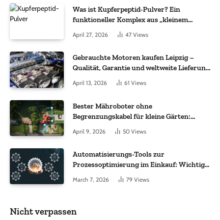
Was ist Kupferpeptid-Pulver? Ein
funktioneller Komplex aus „kleinem
Molekül + Metall“
April 27, 2026
47
Views
Gebrauchte Motoren kaufen Leipzig –
Qualität, Garantie und weltweite Lieferung
im Fokus
April 13, 2026
61
Views
Bester Mähroboter ohne
Begrenzungskabel für kleine Gärten:
Worauf es bei 200 bis 500 m² wirklich
April 9, 2026
50
Views
ankommt
Automatisierungs-Tools zur
Prozessoptimierung im Einkauf: Wichtige
Funktionen, auf die Sie achten sollten
March 7, 2026
79
Views
Nicht verpassen