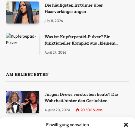
Die häufigsten Irrtümer über
Haarverlängerungen
July 8, 2026
Was ist Kupferpeptid-Pulver? Ein
funktioneller Komplex aus „kleinem
Molekül + Metall“
April 27, 2026
AM BELIEBTESTEN
Jürgen Drews verstorben heute? Die
Wahrheit hinter den Gerüchten
August 20, 2024
20,500
Views
Einwilligung verwalten
Ralf Dammasch Traueranzeige:
Richtigstellung und Informationen