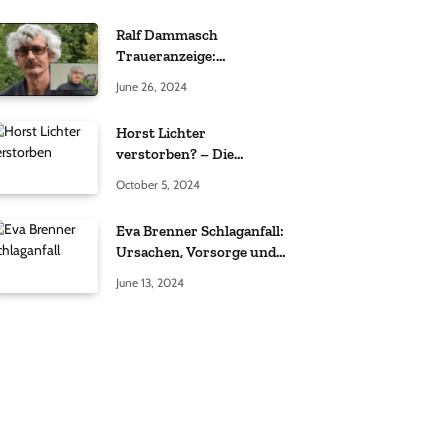
Ralf Dammasch
Traueranzeige:
Richtigstellung und
June 26, 2024
Informationen
Horst Lichter
verstorben? – Die
Wahrheit hinter den
October 5, 2024
Gerüchten
Eva Brenner Schlaganfall:
Ursachen, Vorsorge und
der richtige Umgang
June 13, 2024