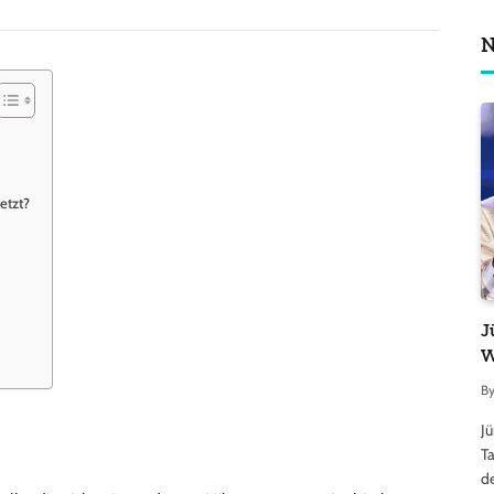
N
etzt?
J
W
B
J
Ta
d