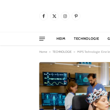
Facebook
X
Instagram
Pinterest
(Twitter)
HEIM
TECHNOLOGIE
G
Home
»
TECHNOLOGIE
»
MIPS Technologie: Eine 