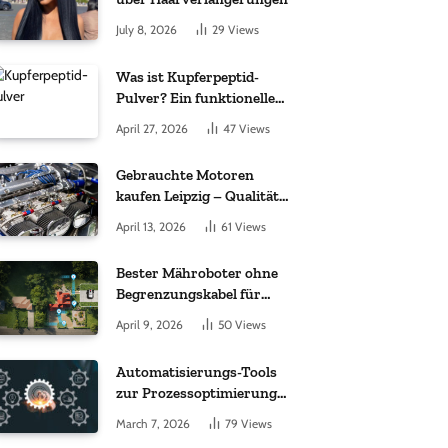
July 8, 2026
29
Views
Was ist Kupferpeptid-
Pulver? Ein funktioneller
Komplex aus „kleinem
April 27, 2026
47
Views
Molekül + Metall“
Gebrauchte Motoren
kaufen Leipzig – Qualität,
Garantie und weltweite
April 13, 2026
61
Views
Lieferung im Fokus
Bester Mähroboter ohne
Begrenzungskabel für
kleine Gärten: Worauf es
April 9, 2026
50
Views
bei 200 bis 500 m²
wirklich ankommt
Automatisierungs-Tools
zur Prozessoptimierung
im Einkauf: Wichtige
March 7, 2026
79
Views
Funktionen, auf die Sie