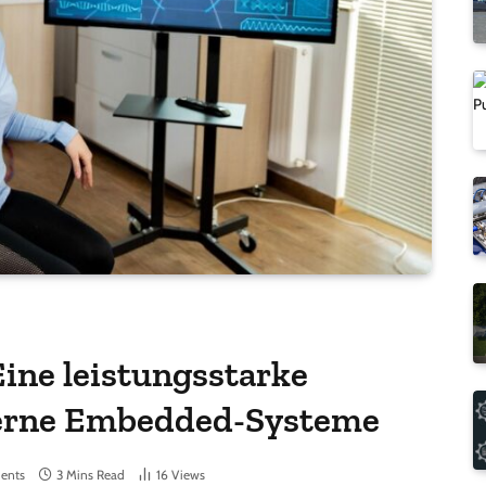
ine leistungsstarke
erne Embedded-Systeme
ents
3 Mins Read
16
Views