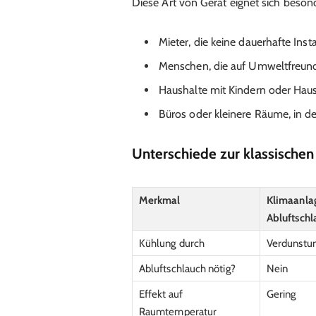
Diese Art von Gerät eignet sich besond
Mieter, die keine dauerhafte Inst
Menschen, die auf Umweltfreundl
Haushalte mit Kindern oder Haust
Büros oder kleinere Räume, in de
Unterschiede zur klassische
Merkmal
Klimaanla
Abluftschl
Kühlung durch
Verdunstu
Abluftschlauch nötig?
Nein
Effekt auf
Gering
Raumtemperatur