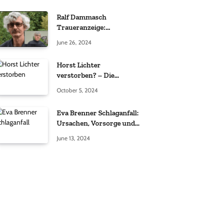
Ralf Dammasch
Traueranzeige:
Richtigstellung und
June 26, 2024
Informationen
Horst Lichter
verstorben? – Die
Wahrheit hinter den
October 5, 2024
Gerüchten
Eva Brenner Schlaganfall:
Ursachen, Vorsorge und
der richtige Umgang
June 13, 2024