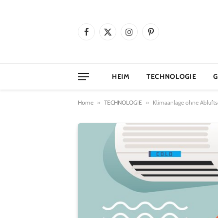
Facebook
X
Instagram
Pinterest
(Twitter)
HEIM
TECHNOLOGIE
G
Home
»
TECHNOLOGIE
»
Klimaanlage ohne Abluftsc