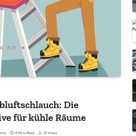
bluftschlauch: Die
ive für kühle Räume
nts
4 Mins Read
25
Views