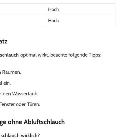
Hoch
Hoch
atz
tschlauch
optimal wirkt, beachte folgende Tipps:
en Räumen.
l ein.
nd den Wassertank.
Fenster oder Türen.
age ohne Abluftschlauch
tschlauch wirklich?