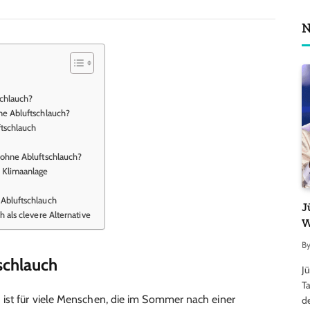
N
schlauch?
ne Abluftschlauch?
ftschlauch
 ohne Abluftschlauch?
n Klimaanlage
 Abluftschlauch
J
 als clevere Alternative
W
B
schlauch
J
Ta
 ist für viele Menschen, die im Sommer nach einer
d