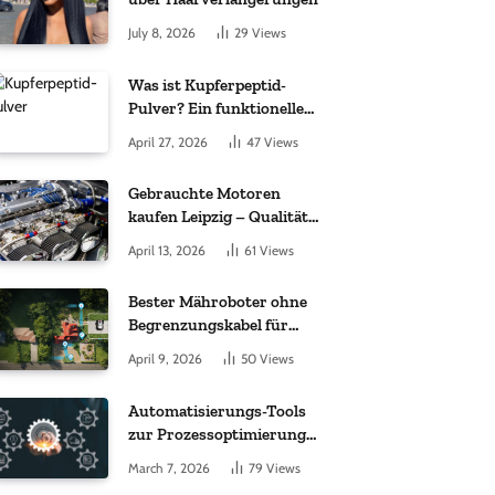
July 8, 2026
29
Views
Was ist Kupferpeptid-
Pulver? Ein funktioneller
Komplex aus „kleinem
April 27, 2026
47
Views
Molekül + Metall“
Gebrauchte Motoren
kaufen Leipzig – Qualität,
Garantie und weltweite
April 13, 2026
61
Views
Lieferung im Fokus
Bester Mähroboter ohne
Begrenzungskabel für
kleine Gärten: Worauf es
April 9, 2026
50
Views
bei 200 bis 500 m²
wirklich ankommt
Automatisierungs-Tools
zur Prozessoptimierung
im Einkauf: Wichtige
March 7, 2026
79
Views
Funktionen, auf die Sie