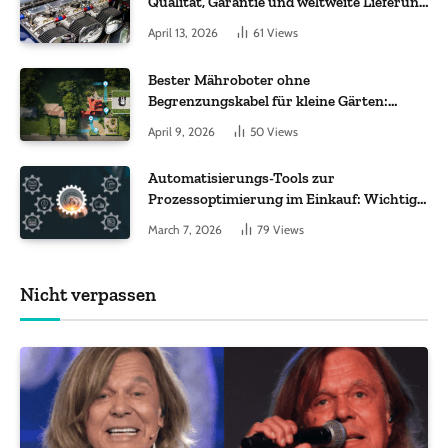
Qualität, Garantie und weltweite Lieferung
im Fokus
April 13, 2026
61
Views
Bester Mähroboter ohne
Begrenzungskabel für kleine Gärten:
Worauf es bei 200 bis 500 m² wirklich
April 9, 2026
50
Views
ankommt
Automatisierungs-Tools zur
Prozessoptimierung im Einkauf: Wichtige
Funktionen, auf die Sie achten sollten
March 7, 2026
79
Views
Nicht verpassen