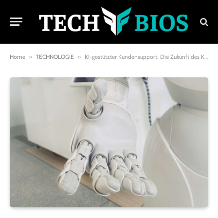
Home
»
TECHNOLOGIE
»
KI-gestützter Kundensupport: Die Zukunft des Kundenservice