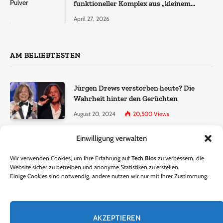
funktioneller Komplex aus „kleinem
Molekül + Metall“
April 27, 2026
AM BELIEBTESTEN
Jürgen Drews verstorben heute? Die
Wahrheit hinter den Gerüchten
August 20, 2024
20,500
Views
Einwilligung verwalten
Ralf Dammasch Traueranzeige:
Richtigstellung und Informationen
Wir verwenden Cookies, um Ihre Erfahrung auf
Tech Bios
zu verbessern, die
June 26, 2024
13,285
Views
Website sicher zu betreiben und anonyme Statistiken zu erstellen.
Einige Cookies sind notwendig, andere nutzen wir nur mit Ihrer Zustimmung.
Horst Lichter verstorben? – Die Wahrheit
hinter den Gerüchten
AKZEPTIEREN
October 5, 2024
9,301
Views