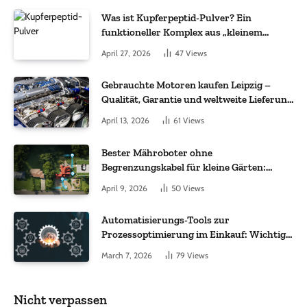
Was ist Kupferpeptid-Pulver? Ein
funktioneller Komplex aus „kleinem
Molekül + Metall“
April 27, 2026
47
Views
Gebrauchte Motoren kaufen Leipzig –
Qualität, Garantie und weltweite Lieferung
im Fokus
April 13, 2026
61
Views
Bester Mähroboter ohne
Begrenzungskabel für kleine Gärten:
Worauf es bei 200 bis 500 m² wirklich
April 9, 2026
50
Views
ankommt
Automatisierungs-Tools zur
Prozessoptimierung im Einkauf: Wichtige
Funktionen, auf die Sie achten sollten
March 7, 2026
79
Views
Nicht verpassen