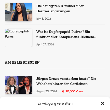
Die häufigsten Irrtümer über
Haarverlängerungen
July 8, 2026
Was ist Kupferpeptid-Pulver? Ein
funktioneller Komplex aus „kleinem
Molekül + Metall“
April 27, 2026
AM BELIEBTESTEN
Jürgen Drews verstorben heute? Die
Wahrheit hinter den Gerüchten
August 20, 2024
20,500
Views
Einwilligung verwalten
Ralf Dammasch Traueranzeige:
Richtigstellung und Informationen