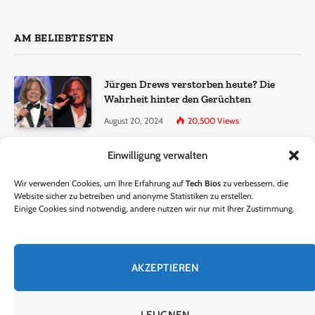
AM BELIEBTESTEN
Jürgen Drews verstorben heute? Die
Wahrheit hinter den Gerüchten
August 20, 2024
20,500
Views
Einwilligung verwalten
Ralf Dammasch Traueranzeige:
Richtigstellung und Informationen
Wir verwenden Cookies, um Ihre Erfahrung auf
Tech Bios
zu verbessern, die
June 26, 2024
13,286
Views
Website sicher zu betreiben und anonyme Statistiken zu erstellen.
Einige Cookies sind notwendig, andere nutzen wir nur mit Ihrer Zustimmung.
Horst Lichter verstorben? – Die Wahrheit
hinter den Gerüchten
AKZEPTIEREN
October 5, 2024
9,301
Views
LEUGNEN