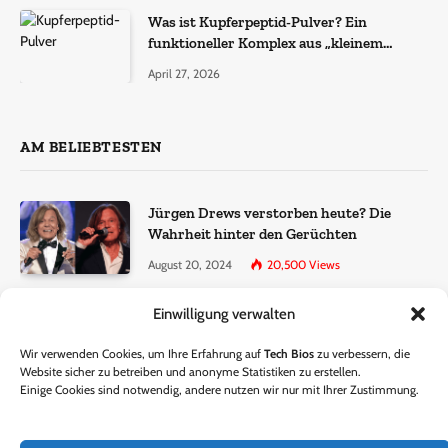
Was ist Kupferpeptid-Pulver? Ein
funktioneller Komplex aus „kleinem
Molekül + Metall“
April 27, 2026
AM BELIEBTESTEN
Jürgen Drews verstorben heute? Die
Wahrheit hinter den Gerüchten
August 20, 2024
20,500
Views
Einwilligung verwalten
Ralf Dammasch Traueranzeige:
Richtigstellung und Informationen
Wir verwenden Cookies, um Ihre Erfahrung auf
Tech Bios
zu verbessern, die
June 26, 2024
13,285
Views
Website sicher zu betreiben und anonyme Statistiken zu erstellen.
Einige Cookies sind notwendig, andere nutzen wir nur mit Ihrer Zustimmung.
Horst Lichter verstorben? – Die Wahrheit
hinter den Gerüchten