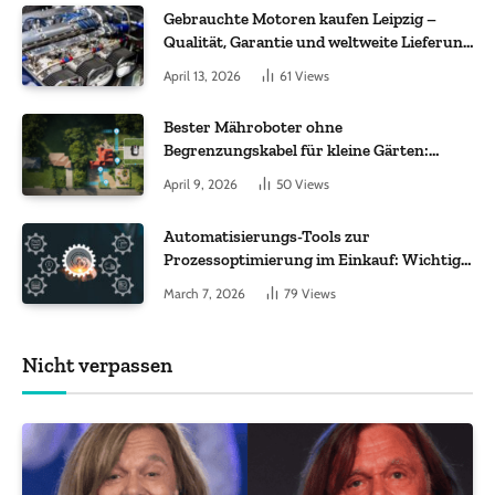
Gebrauchte Motoren kaufen Leipzig –
Qualität, Garantie und weltweite Lieferung
im Fokus
April 13, 2026
61
Views
Bester Mähroboter ohne
Begrenzungskabel für kleine Gärten:
Worauf es bei 200 bis 500 m² wirklich
April 9, 2026
50
Views
ankommt
Automatisierungs-Tools zur
Prozessoptimierung im Einkauf: Wichtige
Funktionen, auf die Sie achten sollten
March 7, 2026
79
Views
Nicht verpassen