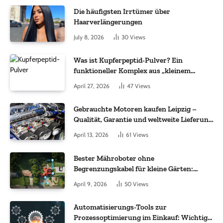
Die häufigsten Irrtümer über
Haarverlängerungen
July 8, 2026
30
Views
Was ist Kupferpeptid-Pulver? Ein
funktioneller Komplex aus „kleinem
Molekül + Metall“
April 27, 2026
47
Views
Gebrauchte Motoren kaufen Leipzig –
Qualität, Garantie und weltweite Lieferung
im Fokus
April 13, 2026
61
Views
Bester Mähroboter ohne
Begrenzungskabel für kleine Gärten:
Worauf es bei 200 bis 500 m² wirklich
April 9, 2026
50
Views
ankommt
Automatisierungs-Tools zur
Prozessoptimierung im Einkauf: Wichtige