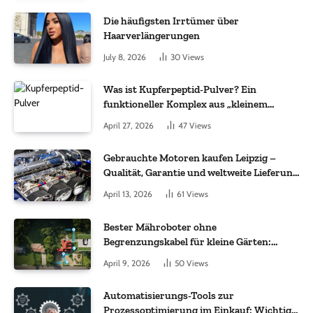
Die häufigsten Irrtümer über
Haarverlängerungen
July 8, 2026
30
Views
Was ist Kupferpeptid-Pulver? Ein
funktioneller Komplex aus „kleinem
Molekül + Metall“
April 27, 2026
47
Views
Gebrauchte Motoren kaufen Leipzig –
Qualität, Garantie und weltweite Lieferung
im Fokus
April 13, 2026
61
Views
Bester Mähroboter ohne
Begrenzungskabel für kleine Gärten:
Worauf es bei 200 bis 500 m² wirklich
April 9, 2026
50
Views
ankommt
Automatisierungs-Tools zur
Prozessoptimierung im Einkauf: Wichtige