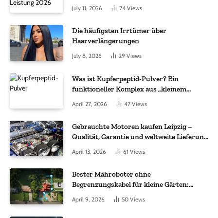
July 11, 2026
24
Views
Die häufigsten Irrtümer über
Haarverlängerungen
July 8, 2026
29
Views
Was ist Kupferpeptid-Pulver? Ein
funktioneller Komplex aus „kleinem
Molekül + Metall“
April 27, 2026
47
Views
Gebrauchte Motoren kaufen Leipzig –
Qualität, Garantie und weltweite Lieferung
im Fokus
April 13, 2026
61
Views
Bester Mähroboter ohne
Begrenzungskabel für kleine Gärten:
Worauf es bei 200 bis 500 m² wirklich
April 9, 2026
50
Views
ankommt