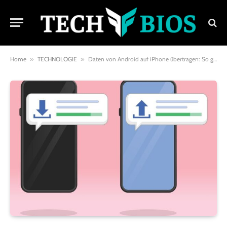
Home
»
TECHNOLOGIE
»
Daten von Android auf iPhone übertragen: So gelingt der Wechsel problemlos