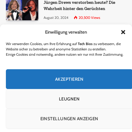
Jürgen Drews verstorben heute? Die
Wahrheit hinter den Gerüchten
August 20, 2024
20,500
Views
Einwilligung verwalten
Ralf Dammasch Traueranzeige:
Richtigstellung und Informationen
Wir verwenden Cookies, um Ihre Erfahrung auf
Tech Bios
zu verbessern, die
June 26, 2024
13,285
Views
Website sicher zu betreiben und anonyme Statistiken zu erstellen.
Einige Cookies sind notwendig, andere nutzen wir nur mit Ihrer Zustimmung.
Horst Lichter verstorben? – Die Wahrheit
hinter den Gerüchten
AKZEPTIEREN
October 5, 2024
9,301
Views
LEUGNEN
© 2024 Tech Bios. Entworfen von Tech Bios.
EINSTELLUNGEN ANZEIGEN
HEIM
ÜBER UNS
KONTAKTIERE UNS
DATENSCHUTZRICHTLINIE