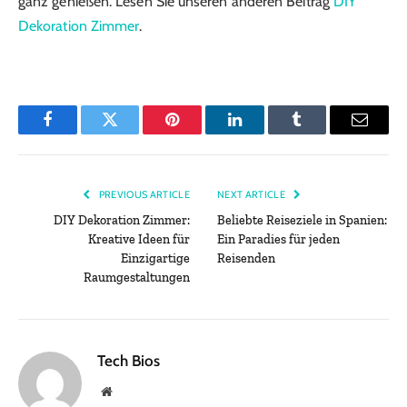
ganz genießen. Lesen Sie unseren anderen Beitrag
DIY
Dekoration Zimmer
.
Facebook
Twitter
Pinterest
LinkedIn
Tumblr
Email
PREVIOUS ARTICLE
NEXT ARTICLE
DIY Dekoration Zimmer:
Beliebte Reiseziele in Spanien:
Kreative Ideen für
Ein Paradies für jeden
Einzigartige
Reisenden
Raumgestaltungen
Tech Bios
Website