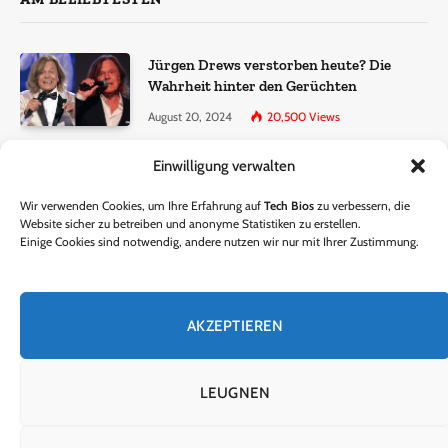
Jürgen Drews verstorben heute? Die
Wahrheit hinter den Gerüchten
August 20, 2024
20,500
Views
Einwilligung verwalten
Ralf Dammasch Traueranzeige:
Richtigstellung und Informationen
Wir verwenden Cookies, um Ihre Erfahrung auf
Tech Bios
zu verbessern, die
June 26, 2024
13,286
Views
Website sicher zu betreiben und anonyme Statistiken zu erstellen.
Einige Cookies sind notwendig, andere nutzen wir nur mit Ihrer Zustimmung.
Horst Lichter verstorben? – Die Wahrheit
hinter den Gerüchten
AKZEPTIEREN
October 5, 2024
9,301
Views
LEUGNEN
© 2024 Tech Bios. Entworfen von Tech Bios.