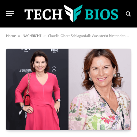
Home
»
NACHRICHT
»
Claudia Obert Schlaganfall: Was steckt hinter den Gerüchten?