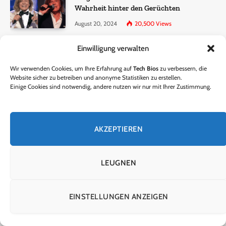
Wahrheit hinter den Gerüchten
August 20, 2024
20,500
Views
Einwilligung verwalten
Ralf Dammasch Traueranzeige:
Richtigstellung und Informationen
Wir verwenden Cookies, um Ihre Erfahrung auf
Tech Bios
zu verbessern, die
June 26, 2024
13,286
Views
Website sicher zu betreiben und anonyme Statistiken zu erstellen.
Einige Cookies sind notwendig, andere nutzen wir nur mit Ihrer Zustimmung.
Horst Lichter verstorben? – Die Wahrheit
hinter den Gerüchten
AKZEPTIEREN
October 5, 2024
9,301
Views
LEUGNEN
© 2024 Tech Bios. Entworfen von Tech Bios.
EINSTELLUNGEN ANZEIGEN
HEIM
ÜBER UNS
KONTAKTIERE UNS
DATENSCHUTZRICHTLINIE