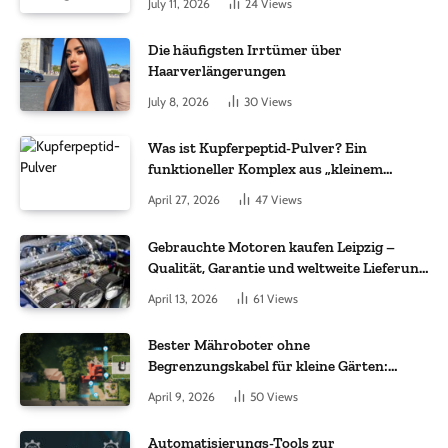
July 11, 2026
24
Views
Die häufigsten Irrtümer über
Haarverlängerungen
July 8, 2026
30
Views
Was ist Kupferpeptid-Pulver? Ein
funktioneller Komplex aus „kleinem
Molekül + Metall“
April 27, 2026
47
Views
Gebrauchte Motoren kaufen Leipzig –
Qualität, Garantie und weltweite Lieferung
im Fokus
April 13, 2026
61
Views
Bester Mähroboter ohne
Begrenzungskabel für kleine Gärten:
Worauf es bei 200 bis 500 m² wirklich
April 9, 2026
50
Views
ankommt
Automatisierungs-Tools zur