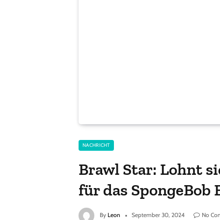
NACHRICHT
Brawl Star: Lohnt s
für das SpongeBob 
By
Leon
September 30, 2024
No Co