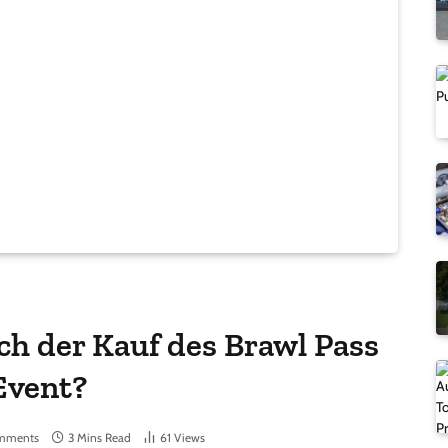
ich der Kauf des Brawl Pass
Event?
mments
3 Mins Read
61
Views