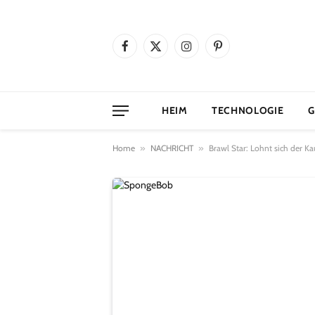
Facebook
X
Instagram
Pinterest
(Twitter)
HEIM
TECHNOLOGIE
G
Home
»
NACHRICHT
»
Brawl Star: Lohnt sich der K