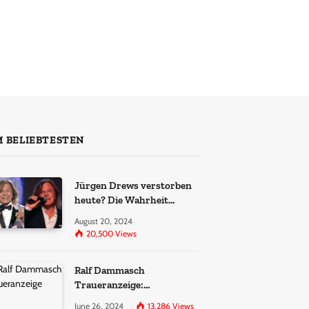
 BELIEBTESTEN
Jürgen Drews verstorben
heute? Die Wahrheit
hinter den Gerüchten
August 20, 2024
20,500
Views
Ralf Dammasch
Traueranzeige:
Richtigstellung und
June 26, 2024
13,286
Views