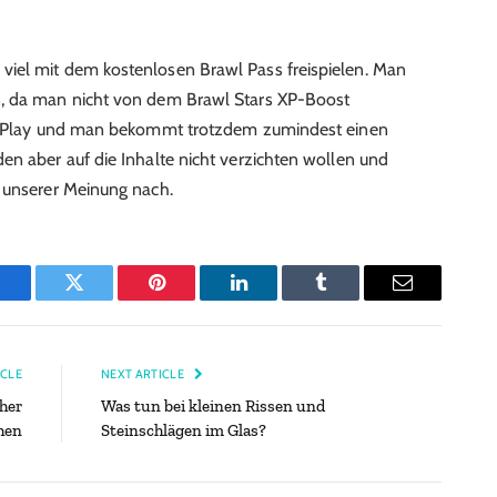
iel mit dem kostenlosen Brawl Pass freispielen. Man
n, da man nicht von dem Brawl Stars XP-Boost
-to-Play und man bekommt trotzdem zumindest einen
en aber auf die Inhalte nicht verzichten wollen und
t unserer Meinung nach.
Facebook
Twitter
Pinterest
LinkedIn
Tumblr
Email
ICLE
NEXT ARTICLE
her
Was tun bei kleinen Rissen und
hen
Steinschlägen im Glas?