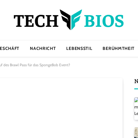
ESCHÄFT
NACHRICHT
LEBENSSTIL
BERÜHMTHEIT
auf des Brawl Pass für das SpongeBob Event?
N