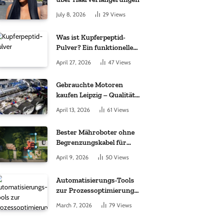
July 8, 2026
29
Views
Was ist Kupferpeptid-
Pulver? Ein funktioneller
Komplex aus „kleinem
April 27, 2026
47
Views
Molekül + Metall“
Gebrauchte Motoren
kaufen Leipzig – Qualität,
Garantie und weltweite
April 13, 2026
61
Views
Lieferung im Fokus
Bester Mähroboter ohne
Begrenzungskabel für
kleine Gärten: Worauf es
April 9, 2026
50
Views
bei 200 bis 500 m²
wirklich ankommt
Automatisierungs-Tools
zur Prozessoptimierung
im Einkauf: Wichtige
March 7, 2026
79
Views
Funktionen, auf die Sie