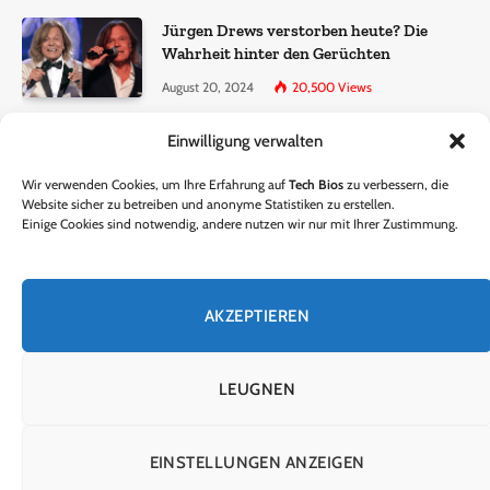
Jürgen Drews verstorben heute? Die
Wahrheit hinter den Gerüchten
August 20, 2024
20,500
Views
Einwilligung verwalten
Ralf Dammasch Traueranzeige:
Richtigstellung und Informationen
Wir verwenden Cookies, um Ihre Erfahrung auf
Tech Bios
zu verbessern, die
June 26, 2024
13,286
Views
Website sicher zu betreiben und anonyme Statistiken zu erstellen.
Einige Cookies sind notwendig, andere nutzen wir nur mit Ihrer Zustimmung.
Horst Lichter verstorben? – Die Wahrheit
hinter den Gerüchten
AKZEPTIEREN
October 5, 2024
9,301
Views
LEUGNEN
© 2024 Tech Bios. Entworfen von Tech Bios.
EINSTELLUNGEN ANZEIGEN
HEIM
ÜBER UNS
KONTAKTIERE UNS