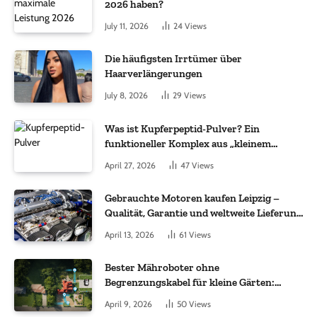
2026 haben?
July 11, 2026
24
Views
Die häufigsten Irrtümer über
Haarverlängerungen
July 8, 2026
29
Views
Was ist Kupferpeptid-Pulver? Ein
funktioneller Komplex aus „kleinem
Molekül + Metall“
April 27, 2026
47
Views
Gebrauchte Motoren kaufen Leipzig –
Qualität, Garantie und weltweite Lieferung
im Fokus
April 13, 2026
61
Views
Bester Mähroboter ohne
Begrenzungskabel für kleine Gärten:
Worauf es bei 200 bis 500 m² wirklich
April 9, 2026
50
Views
ankommt