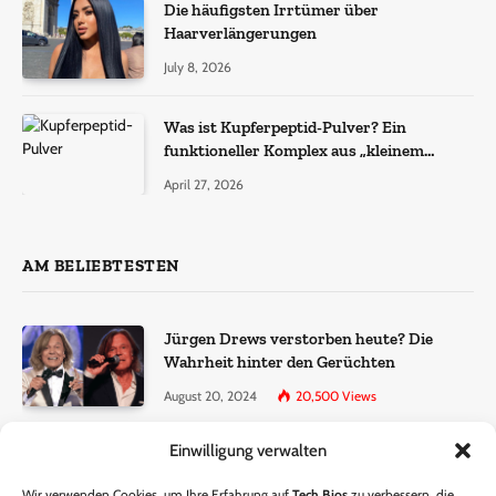
Die häufigsten Irrtümer über
Haarverlängerungen
July 8, 2026
Was ist Kupferpeptid-Pulver? Ein
funktioneller Komplex aus „kleinem
Molekül + Metall“
April 27, 2026
AM BELIEBTESTEN
Jürgen Drews verstorben heute? Die
Wahrheit hinter den Gerüchten
August 20, 2024
20,500
Views
Einwilligung verwalten
Ralf Dammasch Traueranzeige:
Richtigstellung und Informationen
Wir verwenden Cookies, um Ihre Erfahrung auf
Tech Bios
zu verbessern, die