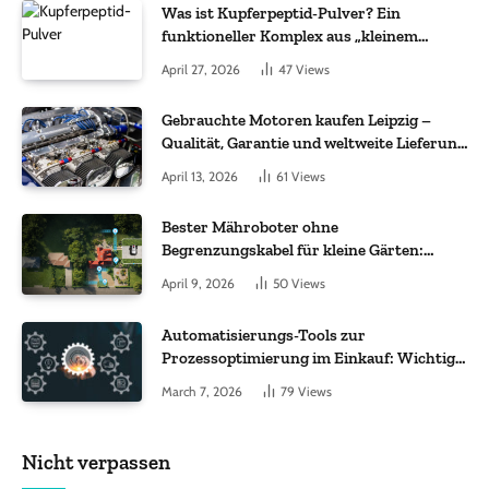
Was ist Kupferpeptid-Pulver? Ein
funktioneller Komplex aus „kleinem
Molekül + Metall“
April 27, 2026
47
Views
Gebrauchte Motoren kaufen Leipzig –
Qualität, Garantie und weltweite Lieferung
im Fokus
April 13, 2026
61
Views
Bester Mähroboter ohne
Begrenzungskabel für kleine Gärten:
Worauf es bei 200 bis 500 m² wirklich
April 9, 2026
50
Views
ankommt
Automatisierungs-Tools zur
Prozessoptimierung im Einkauf: Wichtige
Funktionen, auf die Sie achten sollten
March 7, 2026
79
Views
Nicht verpassen