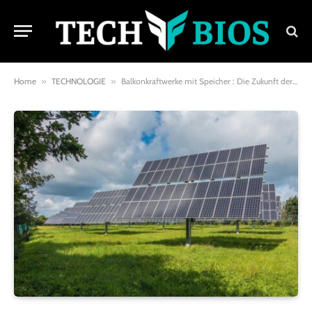
Home
»
TECHNOLOGIE
»
Balkonkraftwerke mit Speicher : Die Zukunft der dezentralen Energieversorgung