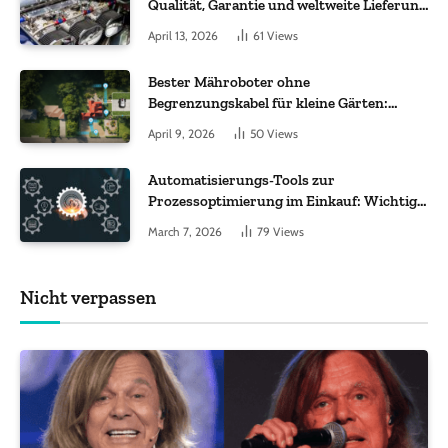
Qualität, Garantie und weltweite Lieferung
im Fokus
April 13, 2026
61
Views
Bester Mähroboter ohne
Begrenzungskabel für kleine Gärten:
Worauf es bei 200 bis 500 m² wirklich
April 9, 2026
50
Views
ankommt
Automatisierungs-Tools zur
Prozessoptimierung im Einkauf: Wichtige
Funktionen, auf die Sie achten sollten
March 7, 2026
79
Views
Nicht verpassen