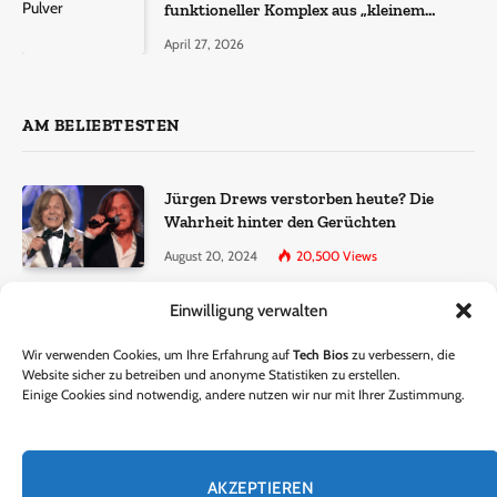
funktioneller Komplex aus „kleinem
Molekül + Metall“
April 27, 2026
AM BELIEBTESTEN
Jürgen Drews verstorben heute? Die
Wahrheit hinter den Gerüchten
August 20, 2024
20,500
Views
Einwilligung verwalten
Ralf Dammasch Traueranzeige:
Richtigstellung und Informationen
Wir verwenden Cookies, um Ihre Erfahrung auf
Tech Bios
zu verbessern, die
June 26, 2024
13,285
Views
Website sicher zu betreiben und anonyme Statistiken zu erstellen.
Einige Cookies sind notwendig, andere nutzen wir nur mit Ihrer Zustimmung.
Horst Lichter verstorben? – Die Wahrheit
hinter den Gerüchten
AKZEPTIEREN
October 5, 2024
9,301
Views