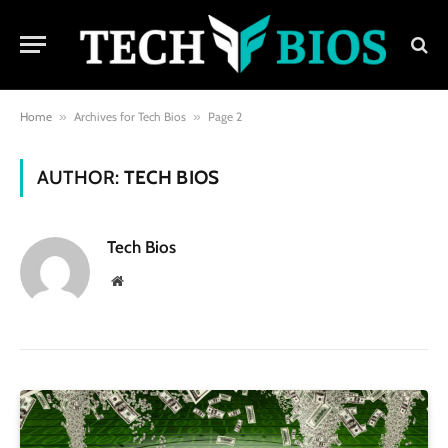
Home
»
Archives for Tech Bios
»
Page 2
AUTHOR:
TECH BIOS
Tech Bios
Website