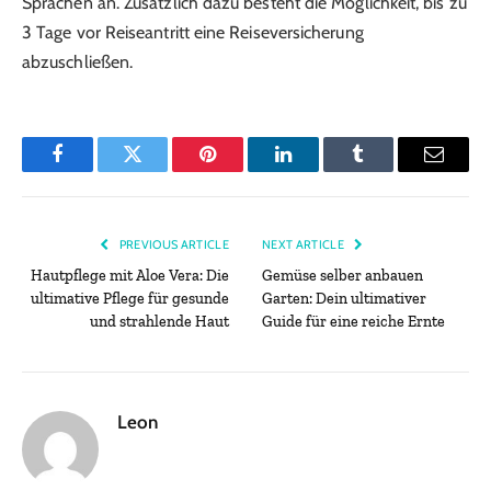
Sprachen an. Zusätzlich dazu besteht die Möglichkeit, bis zu
3 Tage vor Reiseantritt eine Reiseversicherung
abzuschließen.
Facebook
Twitter
Pinterest
LinkedIn
Tumblr
Email
PREVIOUS ARTICLE
NEXT ARTICLE
Hautpflege mit Aloe Vera: Die
Gemüse selber anbauen
ultimative Pflege für gesunde
Garten: Dein ultimativer
und strahlende Haut
Guide für eine reiche Ernte
Leon