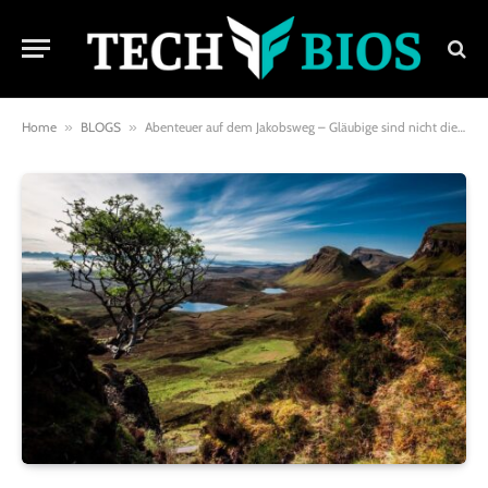
Home
»
BLOGS
»
Abenteuer auf dem Jakobsweg – Gläubige sind nicht die einzige Zielgruppe