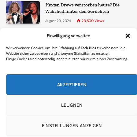
Jürgen Drews verstorben heute? Die
Wahrheit hinter den Gerüchten
August 20, 2024
20,500
Views
Einwilligung verwalten
Ralf Dammasch Traueranzeige:
Richtigstellung und Informationen
Wir verwenden Cookies, um Ihre Erfahrung auf
Tech Bios
zu verbessern, die
June 26, 2024
13,285
Views
Website sicher zu betreiben und anonyme Statistiken zu erstellen.
Einige Cookies sind notwendig, andere nutzen wir nur mit Ihrer Zustimmung.
Horst Lichter verstorben? – Die Wahrheit
hinter den Gerüchten
AKZEPTIEREN
October 5, 2024
9,301
Views
LEUGNEN
© 2024 Tech Bios. Entworfen von Tech Bios.
EINSTELLUNGEN ANZEIGEN
HEIM
ÜBER UNS
KONTAKTIERE UNS
DATENSCHUTZRICHTLINIE