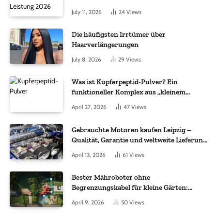
July 11, 2026
24
Views
Die häufigsten Irrtümer über
Haarverlängerungen
July 8, 2026
29
Views
Was ist Kupferpeptid-Pulver? Ein
funktioneller Komplex aus „kleinem
Molekül + Metall“
April 27, 2026
47
Views
Gebrauchte Motoren kaufen Leipzig –
Qualität, Garantie und weltweite Lieferung
im Fokus
April 13, 2026
61
Views
Bester Mähroboter ohne
Begrenzungskabel für kleine Gärten:
Worauf es bei 200 bis 500 m² wirklich
April 9, 2026
50
Views
ankommt