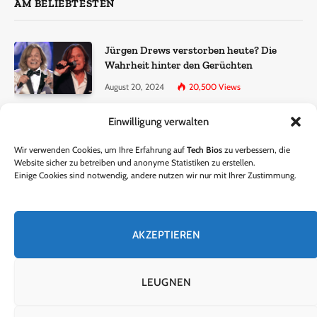
AM BELIEBTESTEN
Jürgen Drews verstorben heute? Die
Wahrheit hinter den Gerüchten
August 20, 2024
20,500
Views
Einwilligung verwalten
Ralf Dammasch Traueranzeige:
Richtigstellung und Informationen
Wir verwenden Cookies, um Ihre Erfahrung auf
Tech Bios
zu verbessern, die
June 26, 2024
13,286
Views
Website sicher zu betreiben und anonyme Statistiken zu erstellen.
Einige Cookies sind notwendig, andere nutzen wir nur mit Ihrer Zustimmung.
Horst Lichter verstorben? – Die Wahrheit
hinter den Gerüchten
AKZEPTIEREN
October 5, 2024
9,301
Views
LEUGNEN
© 2024 Tech Bios. Entworfen von Tech Bios.