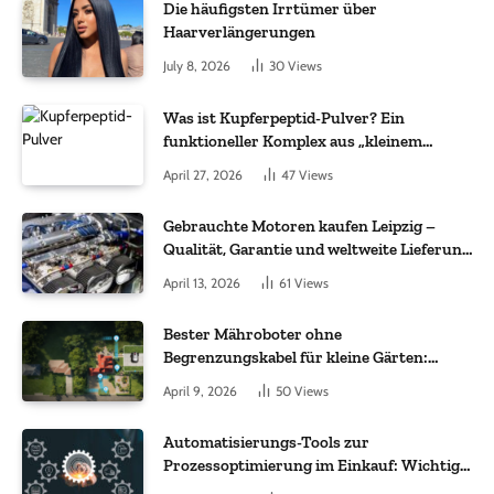
Die häufigsten Irrtümer über
Haarverlängerungen
July 8, 2026
30
Views
Was ist Kupferpeptid-Pulver? Ein
funktioneller Komplex aus „kleinem
Molekül + Metall“
April 27, 2026
47
Views
Gebrauchte Motoren kaufen Leipzig –
Qualität, Garantie und weltweite Lieferung
im Fokus
April 13, 2026
61
Views
Bester Mähroboter ohne
Begrenzungskabel für kleine Gärten:
Worauf es bei 200 bis 500 m² wirklich
April 9, 2026
50
Views
ankommt
Automatisierungs-Tools zur
Prozessoptimierung im Einkauf: Wichtige
Funktionen, auf die Sie achten sollten