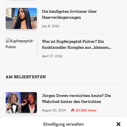
Die häufigsten Irrtümer über
Haarverlängerungen
July 8, 2026
Was ist Kupferpeptid-Pulver? Ein
funktioneller Komplex aus „kleinem
Molekül + Metall“
April 27, 2026
AM BELIEBTESTEN
Jürgen Drews verstorben heute? Die
Wahrheit hinter den Gerüchten
August 20, 2024
20,500
Views
Einwilligung verwalten
Ralf Dammasch Traueranzeige: