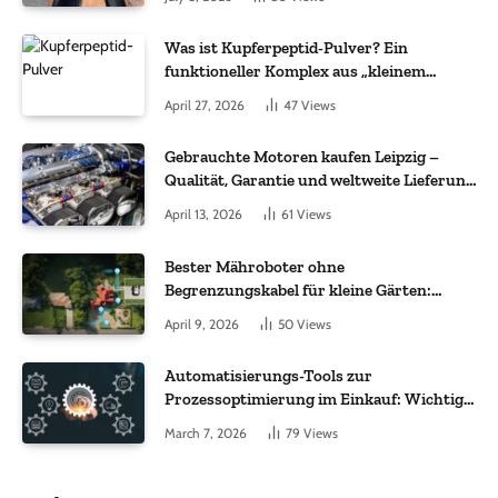
Was ist Kupferpeptid-Pulver? Ein
funktioneller Komplex aus „kleinem
Molekül + Metall“
April 27, 2026
47
Views
Gebrauchte Motoren kaufen Leipzig –
Qualität, Garantie und weltweite Lieferung
im Fokus
April 13, 2026
61
Views
Bester Mähroboter ohne
Begrenzungskabel für kleine Gärten:
Worauf es bei 200 bis 500 m² wirklich
April 9, 2026
50
Views
ankommt
Automatisierungs-Tools zur
Prozessoptimierung im Einkauf: Wichtige
Funktionen, auf die Sie achten sollten
March 7, 2026
79
Views