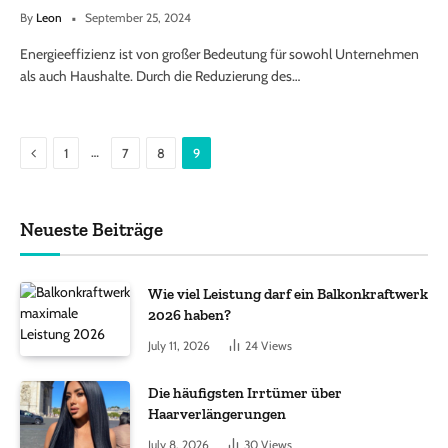
By
Leon
September 25, 2024
Energieeffizienz ist von großer Bedeutung für sowohl Unternehmen
als auch Haushalte. Durch die Reduzierung des…
Previous
…
1
7
8
9
Neueste Beiträge
Wie viel Leistung darf ein Balkonkraftwerk
2026 haben?
July 11, 2026
24
Views
Die häufigsten Irrtümer über
Haarverlängerungen
July 8, 2026
30
Views