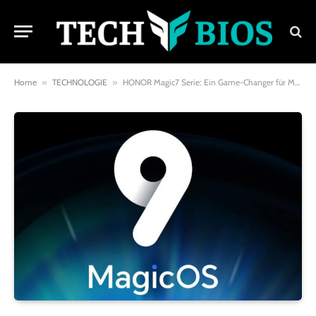
Home
»
TECHNOLOGIE
»
HONOR Magic7 Serie: Ein Game-Changer für Mobile Gaming