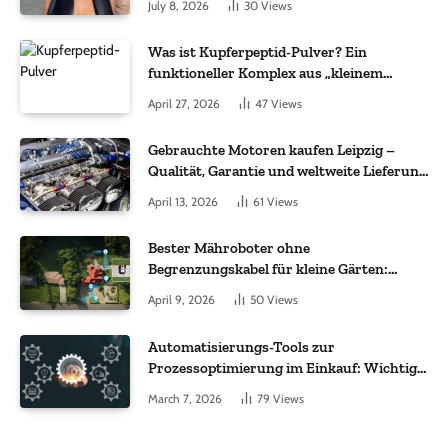
July 8, 2026
30
Views
Was ist Kupferpeptid-Pulver? Ein
funktioneller Komplex aus „kleinem
Molekül + Metall“
April 27, 2026
47
Views
Gebrauchte Motoren kaufen Leipzig –
Qualität, Garantie und weltweite Lieferung
im Fokus
April 13, 2026
61
Views
Bester Mähroboter ohne
Begrenzungskabel für kleine Gärten:
Worauf es bei 200 bis 500 m² wirklich
April 9, 2026
50
Views
ankommt
Automatisierungs-Tools zur
Prozessoptimierung im Einkauf: Wichtige
Funktionen, auf die Sie achten sollten
March 7, 2026
79
Views