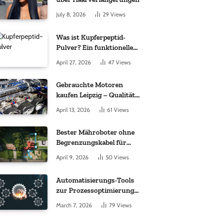
July 8, 2026
29
Views
Was ist Kupferpeptid-
Pulver? Ein funktioneller
Komplex aus „kleinem
April 27, 2026
47
Views
Molekül + Metall“
Gebrauchte Motoren
kaufen Leipzig – Qualität,
Garantie und weltweite
April 13, 2026
61
Views
Lieferung im Fokus
Bester Mähroboter ohne
Begrenzungskabel für
kleine Gärten: Worauf es
April 9, 2026
50
Views
bei 200 bis 500 m²
wirklich ankommt
Automatisierungs-Tools
zur Prozessoptimierung
im Einkauf: Wichtige
March 7, 2026
79
Views
Funktionen, auf die Sie