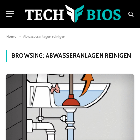
Home
»
Abwasseranlagen reinigen
BROWSING:
ABWASSERANLAGEN REINIGEN