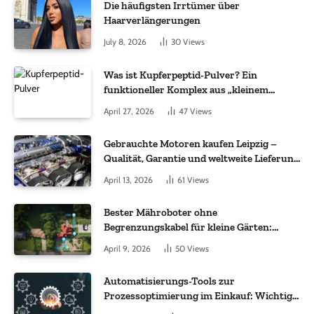
Die häufigsten Irrtümer über
Haarverlängerungen
July 8, 2026
30
Views
Was ist Kupferpeptid-Pulver? Ein
funktioneller Komplex aus „kleinem
Molekül + Metall“
April 27, 2026
47
Views
Gebrauchte Motoren kaufen Leipzig –
Qualität, Garantie und weltweite Lieferung
im Fokus
April 13, 2026
61
Views
Bester Mähroboter ohne
Begrenzungskabel für kleine Gärten:
Worauf es bei 200 bis 500 m² wirklich
April 9, 2026
50
Views
ankommt
Automatisierungs-Tools zur
Prozessoptimierung im Einkauf: Wichtige
Funktionen, auf die Sie achten sollten