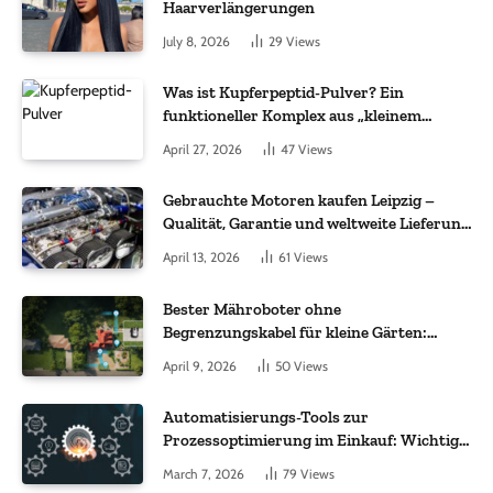
Haarverlängerungen
July 8, 2026
29
Views
Was ist Kupferpeptid-Pulver? Ein
funktioneller Komplex aus „kleinem
Molekül + Metall“
April 27, 2026
47
Views
Gebrauchte Motoren kaufen Leipzig –
Qualität, Garantie und weltweite Lieferung
im Fokus
April 13, 2026
61
Views
Bester Mähroboter ohne
Begrenzungskabel für kleine Gärten:
Worauf es bei 200 bis 500 m² wirklich
April 9, 2026
50
Views
ankommt
Automatisierungs-Tools zur
Prozessoptimierung im Einkauf: Wichtige
Funktionen, auf die Sie achten sollten
March 7, 2026
79
Views